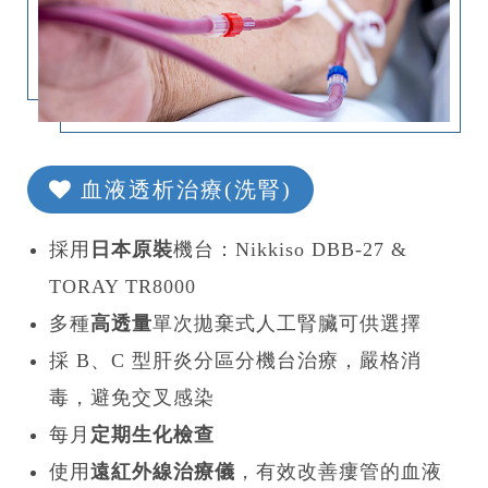
血液透析治療(洗腎)
採用
日本原裝
機台：Nikkiso DBB-27 &
TORAY TR8000
多種
高透量
單次拋棄式人工腎臟可供選擇
採 B、C 型肝炎分區分機台治療，嚴格消
毒，避免交叉感染
每月
定期生化檢查
使用
遠紅外線治療儀
，有效改善瘻管的血液