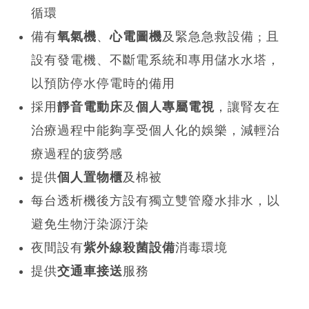
循環
備有
氧氣機
、
心電圖機
及緊急急救設備 ; 且
設有發電機、不斷電系統和專用儲水水塔，
以預防停水停電時的備用
採用
靜音電動床
及
個人專屬電視
，讓腎友在
治療過程中能夠享受個人化的娛樂，減輕治
療過程的疲勞感
提供
個人置物櫃
及棉被
每台透析機後方設有獨立雙管廢水排水，以
避免生物汙染源汙染
夜間設有
紫外線殺菌設備
消毒環境
提供
交通車接送
服務