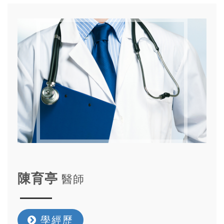
陳育亭
醫師
學經歷