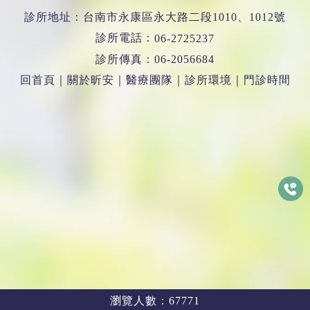
診所地址：台南市永康區永大路二段1010、1012號
診所電話：
06-2725237
診所傳真：06-2056684
回首頁
｜
關於昕安
｜
醫療團隊
｜
診所環境
｜
門診時間
瀏覽人數：67771